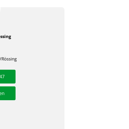
ssing
Rössing
647
ben