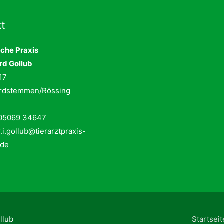
t
iche Praxis
rd Gollub
 17
ordstemmen/Rössing
 05069 34647
r.i.gollub@tierarztpraxis-
.de
llub
Startseit