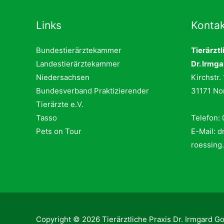
Links
Kontak
Bundestierärztekammer
Tierärztl
Landestierärztekammer
Dr. Irmga
Niedersachsen
Kirchstr.
Bundesverband Praktizierender
31171 N
Tierärzte e.V.
Tasso
Telefon:
Pets on Tour
E-Mail:
d
roessing
Copyright © 2026 Tierärztliche Praxis Dr. Irmgard Go